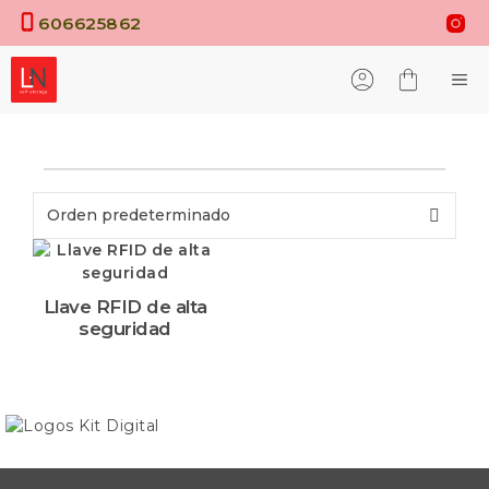
Saltar
606625862
al
contenido
M
Llave RFID de alta
seguridad