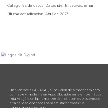
Categorías de datos: Datos identificativos, email.
Última actualización: Abril de 2023.
Bienvenidos a LA NAVAL, tu solución de almacenamiento
confiable y moderna en Vigo. Ubicados en la emblemática
Rúa Aragón, en las Torres Doralta, ofrecemos trasteros de
alta calidad diseñados para satisfacer todas tus
necesidades de espacio.