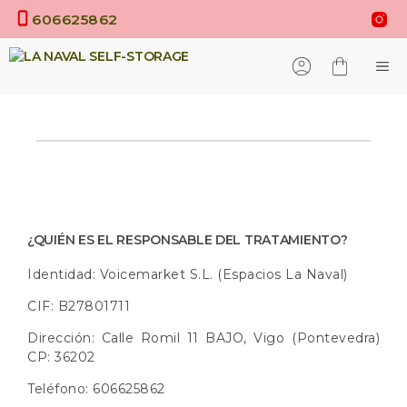
Saltar
606625862
al
contenido
M
¿QUIÉN ES EL RESPONSABLE DEL TRATAMIENTO?
Identidad: Voicemarket S.L. (Espacios La Naval)
CIF: B27801711
Dirección: Calle Romil 11 BAJO, Vigo (Pontevedra)
CP: 36202
Teléfono: 606625862