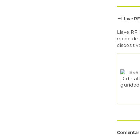
Llave RF
Llave RFI
modo de f
dispositiv
Comentari