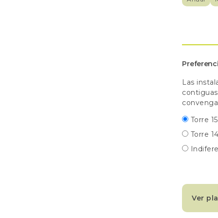
Preferenci
Las instal
contiguas
convenga. 
Torre 1
Torre 1
Indifer
Ver pl