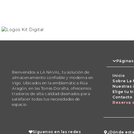
Páginas
Bienvenidos a LA NAVAL, tu solución de
Inicio
almacenamiento confiable y moderna en
Sobre La 
Vigo. Ubicados en la emblemática Rúa
Nuestras 
Aragón, en las Torres Doralta, ofrecemos
Elige tu t
trasteros de alta calidad diseñados para
Contacto
satisfacer todas tus necesidades de
Reserva 
espacio.
Síguenos en las redes
¿Dónde est