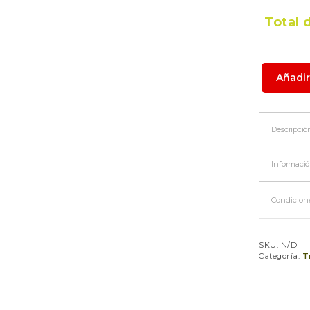
Total 
Espacio
Añadir
XS
cantidad
Descripció
Nuestro t
necesitan
Informació
compacto 
otros art
seguro, t
Condicion
Pe
fa
SKU:
N/D
Categoría:
T