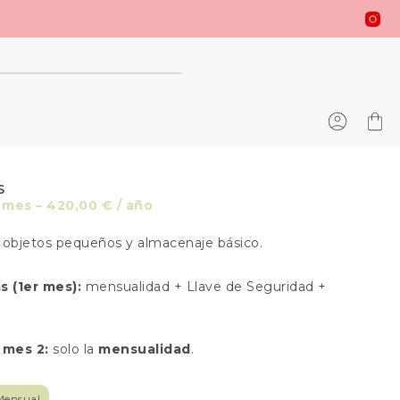
S
 mes
–
420,00
€
/ año
a objetos pequeños y almacenaje básico.
s (1er mes):
mensualidad + Llave de Seguridad +
 mes 2:
solo la
mensualidad
.
Mensual