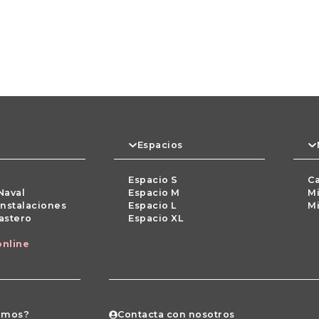
Espacios
Espacio S
Ca
Naval
Espacio M
Mi
instalaciones
Espacio L
Mi
rastero
Espacio XL
online
amos?
Contacta con nosotros