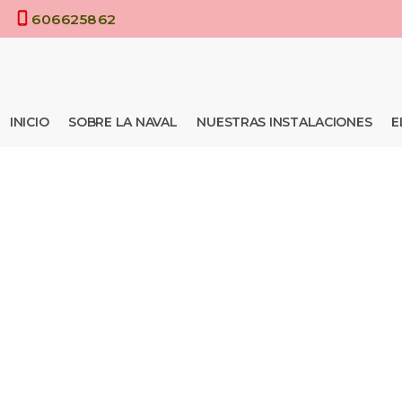
Saltar
606625862
al
contenido
INICIO
SOBRE LA NAVAL
NUESTRAS INSTALACIONES
E