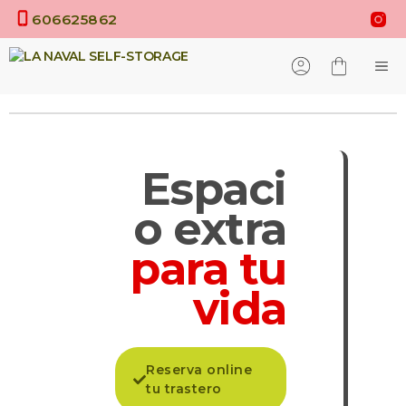
Saltar
606625862
al
contenido
M
Espaci
o extra
para tu
vida
Reserva online
tu trastero