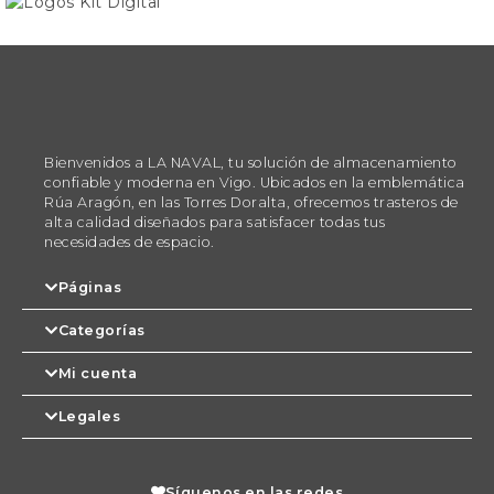
opciones
opciones
la
la
se
se
página
página
pueden
pueden
de
de
elegir
elegir
producto
producto
en
en
la
la
página
página
Bienvenidos a LA NAVAL, tu solución de almacenamiento
de
de
confiable y moderna en Vigo. Ubicados en la emblemática
producto
producto
Rúa Aragón, en las Torres Doralta, ofrecemos trasteros de
alta calidad diseñados para satisfacer todas tus
necesidades de espacio.
Páginas
Categorías
Mi cuenta
Legales
Síguenos en las redes