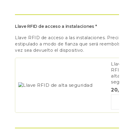
Llave RFID de acceso a instalaciones
*
Llave RFID de acceso a las instalaciones. Precio
estipulado a modo de fianza que será reembolsado u
vez sea devuelto el dispositivo.
Llave
RFID de
alta
segurida
20,00
€
Plaza
de
coche
grande
cantidad