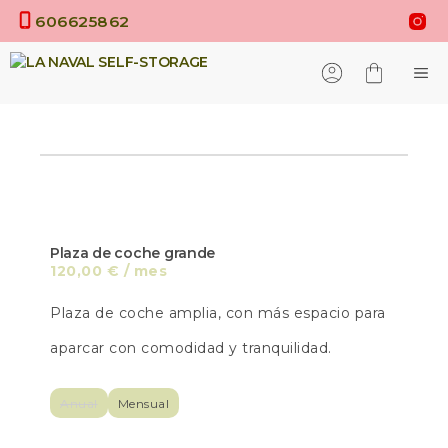
Saltar
606625862
al
contenido
M
Plaza de coche grande
120,00
€
/ mes
Plaza de coche amplia, con más espacio para
aparcar con comodidad y tranquilidad.
Anual
Mensual