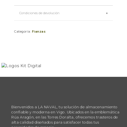
Condiciones de devolución
Categoría:
Fianzas
Bienvenidos a LA NAVAL, tu solución de almacenamiento
confiable y moderna en Vigo. Ubicados en la emblemática
Rúa Aragón, en las Torres Doralta, ofrecemos trasteros de
alta calidad diseñados para satisfacer todas tus