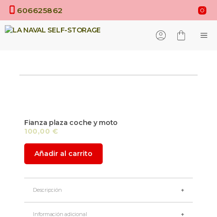
Saltar
606625862
al
contenido
M
Fianza plaza coche y moto
100,00
€
Fianza
Añadir al carrito
plaza
coche
y
moto
Descripción
cantidad
Información adicional